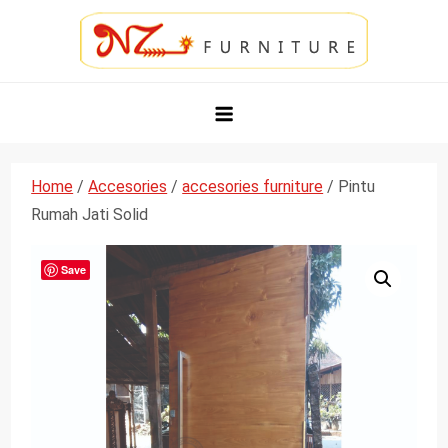
Skip
to
content
NZ Furniture Jepara
Toko Perabot Mebel Online
Home
/
Accesories
/
accesories furniture
/ Pintu
Rumah Jati Solid
Save