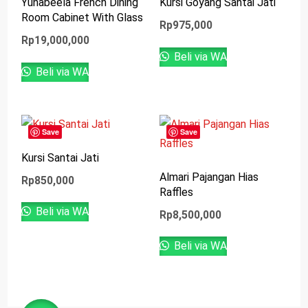
Yunabeela French Dining
Kursi Goyang Santai Jati
Room Cabinet With Glass
Rp
975,000
Rp
19,000,000
Beli via WA
Beli via WA
Save
Save
Kursi Santai Jati
Almari Pajangan Hias
Rp
850,000
Raffles
Beli via WA
Rp
8,500,000
Beli via WA