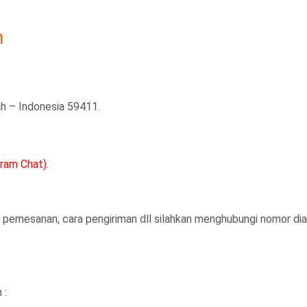
n
ah – Indonesia 59411.
am Chat).
ra pemesanan, cara pengiriman dll silahkan menghubungi nomor dia
 :