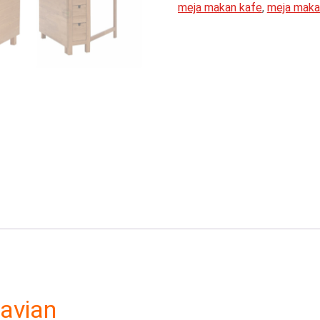
meja makan kafe
,
meja makan
makan lipat ala korea
,
meja m
makan lipat cafe
,
meja makan
lipat di dinding
,
meja makan li
makan lipat dinding ikea
,
mej
tokopedia
,
meja makan lipat 
meja makan lipat minimalis
,
m
makan lipat surabaya
,
meja m
avian