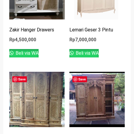
Zakir Hanger Drawers
Lemari Geser 3 Pintu
Rp
4,500,000
Rp
7,000,000
Beli via WA
Beli via WA
Save
Save