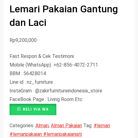
Lemari Pakaian Gantung
dan Laci
Rp
9,200,000
Fast Respon & Cek Testimoni:
Mobile (WhatsApp) :+62-856-4072-2711
BBM : 5642B014
Line id : nz_furniture
InstaGram : @zakirfurnitureindonesia_store
FaceBook Page : Living Room Etc
BELI VIA WA
Categories:
Almari
,
Almari Pakaian
Tag:
#lemari
#lemaripakaian #lemaripakaianjati