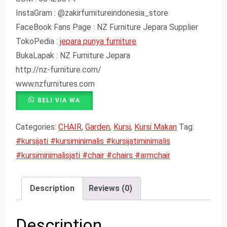
InstaGram : @zakirfurnitureindonesia_store
FaceBook Fans Page : NZ Furniture Jepara Supplier
TokoPedia :
jepara punya furniture
BukaLapak : NZ Furniture Jepara
http://nz-furniture.com/
www.nzfurnitures.com
BELI VIA WA
Categories:
CHAIR
,
Garden
,
Kursi
,
Kursi Makan
Tag:
#kursijati #kursiminimalis #kursijatiminimalis
#kursiminimalisjati #chair #chairs #armchair
#armchairs
Description
Reviews (0)
Description