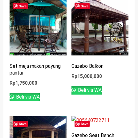
Save
Save
Set meja makan payung
Gazebo Balkon
pantai
Rp
15,000,000
Rp
1,750,000
Beli via WA
Beli via WA
Save
Save
Gazebo Seat Bench