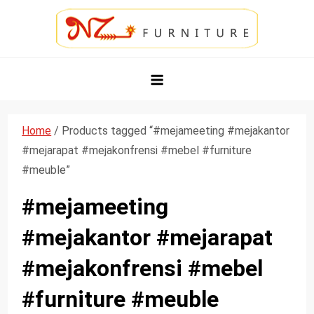
Skip
to
content
NZ Furniture Jepara
Toko Perabot Mebel Online
Home
/ Products tagged “#mejameeting #mejakantor
#mejarapat #mejakonfrensi #mebel #furniture
#meuble”
#mejameeting
#mejakantor #mejarapat
#mejakonfrensi #mebel
#furniture #meuble