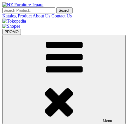
Skip
to
Search
Search
NZ Furniture Jepara
Toko Perabot Mebel Online
content
for:
Katalog Product
About Us
Contact Us
PROMO
Menu